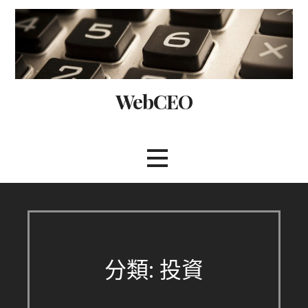
Skip
to
content
WebCEO
分類: 投資