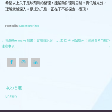
希望以上关于足球预测的整理，能帮助你理清思路。资讯越充分，
理解就越深入。足球的乐趣，正在于不断探索与发现。
Posted in:
Uncategorized
文
← 搞懂thermage 效果：實用資訊與
足球 赔 率 网站指南：资讯参考与技巧
注意事項
→
章
導
覽
中文 (香港)
English