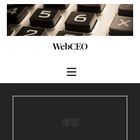
Skip
to
content
WebCEO
博客