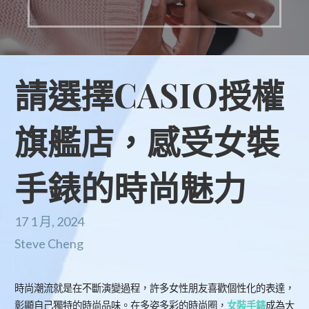
請選擇CASIO授權
旗艦店，感受女裝
手錶的時尚魅力
17 1 月, 2024
Steve Cheng
時尚潮流就是在不斷演變過程，許多女性朋友喜歡個性化的表達，
彰顯自己獨特的時尚品味。在多姿多彩的時尚圈，
女裝手錶
成為大