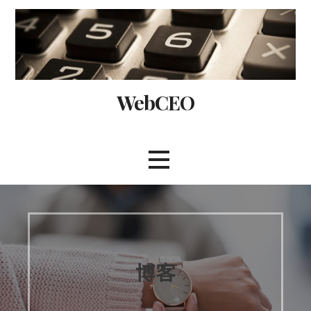
Skip
to
content
WebCEO
博客