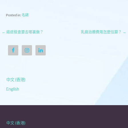
Posted in:
名錶
文
← 癌症檢查要去哪裏做？
乳癌治療費用怎麼估算？ →
章
導
覽
中文 (香港)
English
中文 (香港)