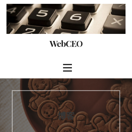
Skip
to
content
WebCEO
博客