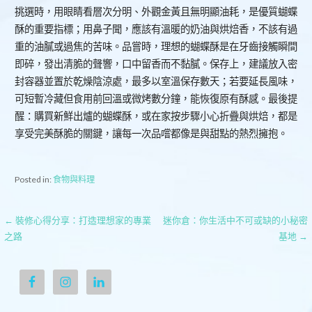
挑選時，用眼睛看層次分明、外觀金黃且無明顯油耗，是優質蝴蝶
酥的重要指標；用鼻子聞，應該有溫暖的奶油與烘焙香，不該有過
重的油膩或過焦的苦味。品嘗時，理想的蝴蝶酥是在牙齒接觸瞬間
即碎，發出清脆的聲響，口中留香而不黏膩。保存上，建議放入密
封容器並置於乾燥陰涼處，最多以室溫保存數天；若要延長風味，
可短暫冷藏但食用前回溫或微烤數分鐘，能恢復原有酥感。最後提
醒：購買新鮮出爐的蝴蝶酥，或在家按步驟小心折疊與烘焙，都是
享受完美酥脆的關鍵，讓每一次品嚐都像是與甜點的熱烈擁抱。
Posted in:
食物與料理
文
← 裝修心得分享：打造理想家的專業
迷你倉：你生活中不可或缺的小秘密
之路
基地 →
章
導
覽