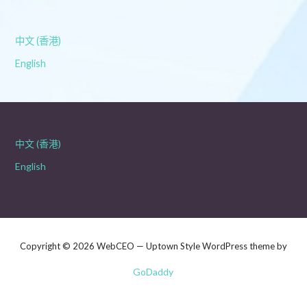
中文 (香港)
English
中文 (香港)
English
Copyright © 2026 WebCEO — Uptown Style WordPress theme by
GoDaddy