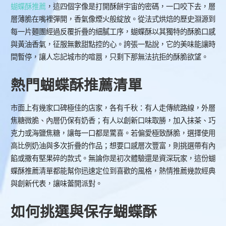
蝴蝶酥推薦
，這四個字像是打開酥餅宇宙的密碼，一口咬下去，層
層薄脆在嘴裡彈開，香氣像煙火般綻放。從法式烘焙的歷史淵源到
每一片麵團經過反覆折疊的細膩工序，蝴蝶酥以其獨特的酥脆口感
與黃油香氣，征服無數甜點控的心。誇張一點說，它的美味能讓時
間暫停，讓人忘記城市的喧囂，只剩下那無法抗拒的酥脆欲望。
熱門蝴蝶酥推薦清單
市面上有幾家口碑極佳的店家，各有千秋：有人走傳統路線，外層
焦糖微脆、內層仍保有奶香；有人以創新口味取勝，加入抹茶、巧
克力或海鹽焦糖，讓每一口都是驚喜。若偏愛極致酥脆，選擇使用
高比例奶油與多次折疊的作品；想要口感層次豐富，則挑選帶有內
餡或撒有堅果碎的款式。無論你是初次體驗還是資深玩家，這份蝴
蝶酥推薦清單都能幫你迅速定位到喜歡的風格，熱情推薦幾款經典
與創新代表，讓味蕾開派對。
如何挑選與保存蝴蝶酥