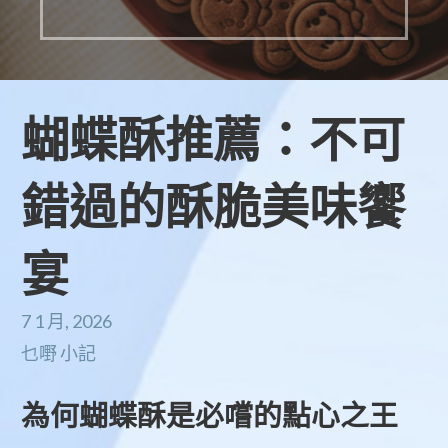
蝴蝶酥推薦：不可
錯過的酥脆美味饗
宴
7 1 月, 2026
乜嘢 小記
為何蝴蝶酥是必嚐的點心之王