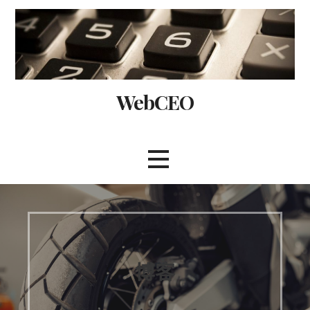
Skip
to
content
WebCEO
博客