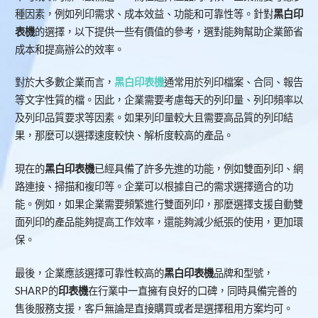
種因素，例如列印需求、成本效益、功能和可靠性等。針對
黑白印
表機
的選擇，以下提供一些有價值的參考，選對能夠幫助企業節省
成本和提高辦公的效率。
對於大多數企業而言，
黑白印表機
通常用於列印檔案、合同、報告
等文字性質的檔。因此，企業需要考慮每天的列印量、列印頻率以
及列印品質要求等因素。如果列印量較大且需要高品質的列印結
果，那麼可以選擇速度較快、解析度較高的產品。
現在的
黑白印表機
已經具備了許多先進的功能，例如雙面列印、網
路連接、掃描和複印等。企業可以根據自己的需求選擇適合的功
能。例如，如果企業需要頻繁進行雙面列印，那麼選擇支援自動雙
面列印的產品能夠提高工作效率，還能夠減少紙張的使用，更加環
保。
最後，企業應該選擇可靠性較高的
黑白印表機
品牌和型號，
SHARP的
印表機
在行業中一直擁有良好的口碑，同時具備完善的
售後服務支援，客戶無論是直接購買或者是選擇租用方案均可。