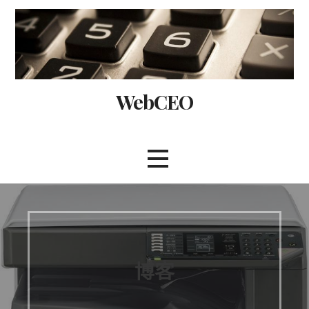
Skip
to
content
WebCEO
博客