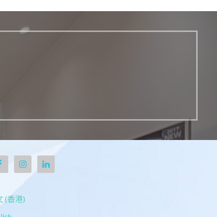
 (香港)
lish