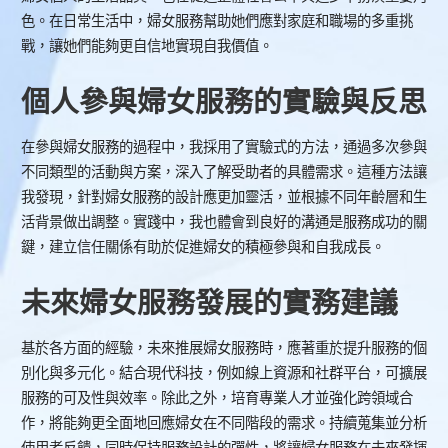
色。在日常生活中，婦女服務幫助她們應對家庭和職場的多重挑
戰，讓她們能夠更自信地實現自我價值。
個人參與婦女服務的實驗與反思
在參與婦女服務的過程中，我採用了實驗式的方法，通過多次參與
不同類型的活動與方案，深入了解受助者的具體需求。這種方法讓
我發現，針對婦女服務的設計應更加靈活，並根據不同年齡層和生
活背景做出調整。實踐中，我也體會到良好的溝通是服務成功的關
鍵，建立信任關係有助於促進婦女的積極參與和自我成長。
未來婦女服務發展的實務建議
基於各方面的經驗，未來推展婦女服務時，應著重於提升服務的個
別化與多元化。結合現代科技，例如線上資源和社群平台，可擴展
服務的可及性與效率。除此之外，培育專業人才並強化跨領域合
作，將能夠更全面地回應婦女在不同階段的需求。持續蒐集並分析
使用者反饋，同時保持服務設計的彈性，將讓婦女服務在未來發揮