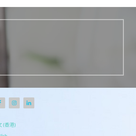
 (香港)
lish