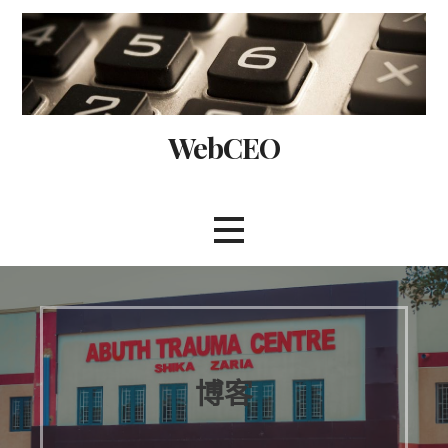
Skip
to
content
WebCEO
博客