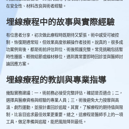
在安全性、材料改良與術者經驗。
埋線療程中的故事與實際經驗
有位患者分享，初次做此療程時既期待又緊張，術中感受可被控
制，恢復期通常短，但效果高度依賴操作者技術。說真的，很多成
功案例背後，都是術前評估到位、術後照護完整。常見挑戰包括暫
時性腫脹、輕微結節或線材移位，遇到異常要即時回診並與醫師討
論因應方案。
埋線療程的教訓與專業指導
幾點實務建議：一，術前務必接受完整評估，確認是否適合；二，
選擇具醫療資格與經驗的專業人員；三，術後避免大力按摩與高
溫、劇烈運動，並按計畫回診追蹤。其實，了解療程的期待值與限
制，比盲目追求最佳效果更重要。總之，這療程是醫師手上的一項
工具，做足準備與追蹤，能把風險降到最低。