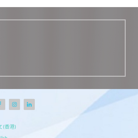
 (香港)
lish