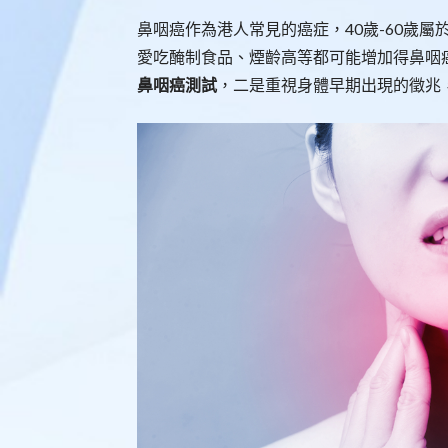
鼻咽癌作為港人常見的癌症，40歲-60歲
愛吃醃制食品、煙齡高等都可能增加得鼻咽
鼻咽癌測試
，二是重視身體早期出現的徵兆