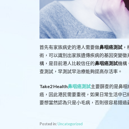
首先有家族病史的港人需要做
鼻咽癌測試
，
術，可以識別出家族遺傳疾病的基因突變徵
構，是目前港人比較信任的
鼻咽癌測試
機構
查測試，早測試早治療能夠提高存活率。
Take2 Health
鼻咽癌測試
主要篩查的是鼻咽
癌，因此港民需要重視，如果日常生活中已
要想當然認為只是小毛病，否則很容易錯過
Posted in:
Uncategorized