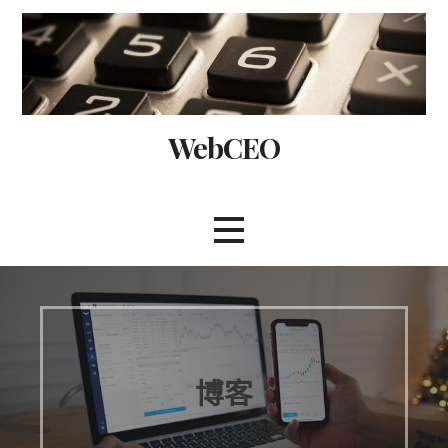
Skip
to
content
WebCEO
博客