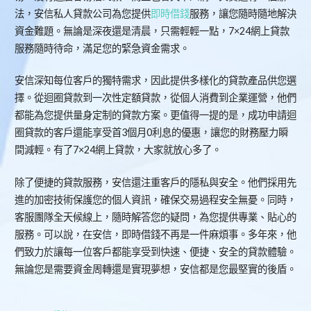
法，安信私人貸款公司為您提供
即時借錢
服務，讓您隨時隨地解決
資金難題。無論是深夜還是清晨，只需輕輕一點，7×24網上貸款
服務隨時待命，滿足您的緊急資金需求。
安信深知每位客戶的獨特需求，因此提供多樣化的貸款產品供您選
擇。從迴圈貸款到一次性定額貸款，從個人消費到企業運營，他們
都能為您提供量身定制的貸款方案。更值得一提的是，成功申請迴
圈貸款的客戶還能享受首3個月0利息的優惠，讓您的財務壓力瞬
間減輕。有了7×24網上貸款，大家就放心多了。
除了便捷的貸款服務，安信還注重客戶的隱私與安全。他們採用先
進的加密技術保護您的個人資訊，確保交易過程安全無憂。同時，
客服團隊全天候線上，隨時解答您的疑問，為您提供專業、貼心的
服務。可以說，在安信，即時借錢不再是一件麻煩事。多年來，他
們致力於讓每一位客戶都能享受到快速、便捷、安全的貸款體驗。
無論您是需要資金周轉還是實現夢想，安信都是您最堅實的後盾。