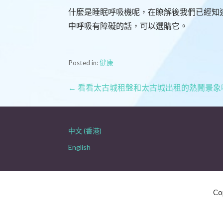
什麼是睡眠呼吸機呢，在瞭解後我們已經知
中呼吸有障礙的話，可以選購它。
Posted in:
健康
文
← 看看太古城租盤和太古城出租的熱鬧景象
章
導
中文 (香港)
English
覽
Co